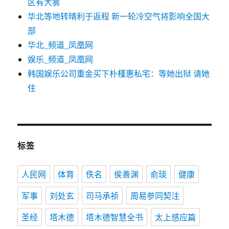
区有大雾
华北等地转晴利于返程 新一轮冷空气将影响全国大
部
华北_频道_凤凰网
娱乐_频道_凤凰网
韩国娱乐公司重金买下朴槿惠私宅：等她出狱 请她
住
标签
人民网
体育
佚名
侯善渊
俞琰
健康
军事
刘处玄
司马承祯
周易参同契注
圣经
塔木德
塔木德智慧全书
太上感应篇