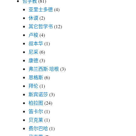
哲学教
(81)
亚里士多德
(4)
休谟
(2)
其它哲学书
(12)
卢梭
(4)
叔本华
(1)
尼采
(6)
康德
(3)
弗兰西斯·培根
(3)
恩格斯
(6)
拜伦
(1)
斯宾诺莎
(3)
柏拉图
(24)
笛卡尔
(1)
贝克莱
(1)
费尔巴哈
(1)