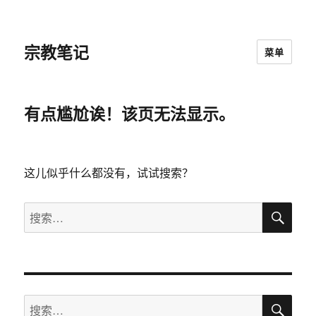
宗教笔记
菜单
有点尴尬诶！该页无法显示。
这儿似乎什么都没有，试试搜索？
搜
搜
索
索：
搜
搜
索