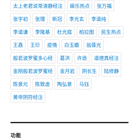
太上老君说常清静经注
娱乐热点
张万福
张宇初
张理
新冠
李光玄
李道纯
李道谦
李隆基
杜光庭
柏拉图
民生热点
王嚞
王玠
疫情
白玉蟾
翁葆光
般若波罗蜜多心经
葛洪
许逊
道德真经注
金刚般若波罗蜜经
金月岩
阴长生
陆修静
陈景元
陈致虚
陶弘景
马钰
黄帝阴符经注
功能