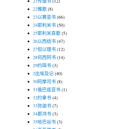
21传道书
(12)
22雅歌
(8)
23以赛亚书
(66)
24耶利米书
(50)
25耶利米哀歌
(5)
26以西结书
(47)
27但以理书
(12)
28何西阿书
(14)
29约珥书
(3)
2出埃及记
(40)
30阿摩司书
(8)
31俄巴底亚书
(1)
32约拿书
(4)
33弥迦书
(7)
34那鸿书
(3)
35哈巴谷书
(3)